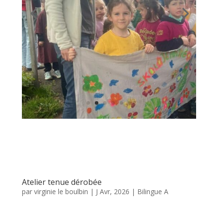
par
virginie le boulbin
|
J Avr, 2026
|
Bilingue A
Deuet oa Anne-Marie, Ana-Soaz, Annie ha Noelle
er c’hlas a-benn kiinnig deomp teknikoù dishanvel
a sikouro ac’hanomp da grouiñ hon “Tenue
Dérobée”
Anne-Marie, Ana-Soaz, Annie et Noelle sont
venues en classe pour nous aider à confectionner
notre Tenue Dérobée. Nous avons découvert
différentes différentes techniques: couture à la
main, à la machine, collage sur tissu et
tamponnage sur tissu. Quelques créations ont été
réalisées. Nous les fixerons prochainement sur
notre support afin de créer notre “Dame