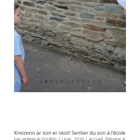
Kreizenn ar son er skol/ Sentier du son à l’école
par
virginie le boulbin
|
J Juin, 2026
|
Accueil
,
Bilingue A