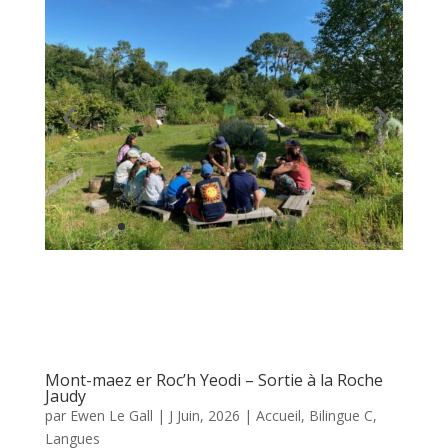
Mont-maez er Roc’h Yeodi – Sortie à la Roche
Jaudy
par
Ewen Le Gall
|
J Juin, 2026
|
Accueil
,
Bilingue C
,
Langues
D’ar gwener 12 a viz Even, ar re CM1-CM2
divyezhek o deus bevet div obererezh, profet
gant an ti-kêr ar Roc’h-Yeodi evit o 1añ priz e Kan
ar Bobl Kawan. Diouzh ar mintin int bet ar skolidi
o weladenniñ straedoù Ar Roc’h gant