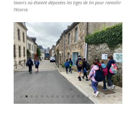
Intervention Valorys
par
virginie le boulbin
|
J Mai, 2026
|
Bilingue A
Nous avons accueilli Romuald de Valorys. Il est
venu nous parler du tri des déchets et notamment
du composteur. Nous avons appris que l’on peut y