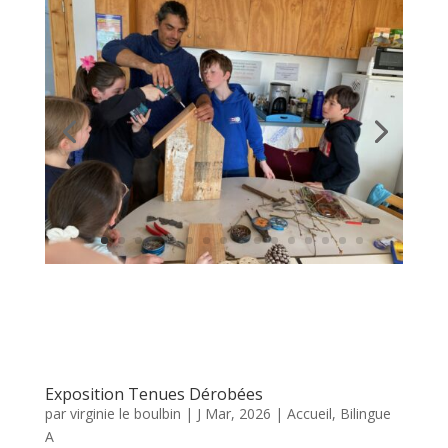
Exposition Tenues Dérobées
par
virginie le boulbin
|
J Mar, 2026
|
Accueil
,
Bilingue
A
Bet omp bet en atalier an Ursulined evit gwelout
an diskouezadeg “Tenues Dérobées”