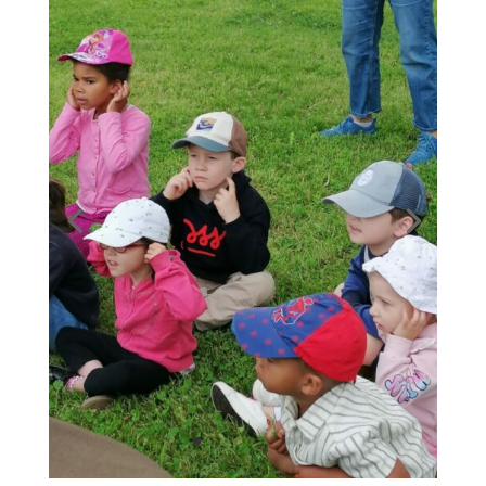
Intervention de la ludothèque
par
virginie le boulbin
|
J Juin, 2026
|
Bilingue A