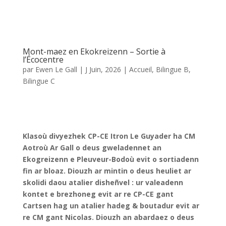
Klasoù divyezhek CP-CE Itron Le Guyader ha CM
Aotroù Ar Gall o deus gweladennet an
Ekogreizenn e Pleuveur-Bodoù evit o sortiadenn
fin ar bloaz. Diouzh ar mintin o deus heuliet ar
skolidi daou atalier disheñvel : ur valeadenn
kontet e brezhoneg evit ar re CP-CE gant
Cartsen hag un atalier hadeg & boutadur evit ar
re CM gant Nicolas. Diouzh an abardaez o deus
gallet ar vugale gweladenniñ ar greizenn d’un
doare frank hag dizoleiñ t ar c’hoarioù ha
tachennoù tematek a bep seurt (hent an
energiezh, gwenodenn santet, al liorzh-legumaj
hag all). Un devezh heoliet ha didaktik dreizt evit
an hentad divyezhek !
Les classes bilingues CP-CE de Mme Le Guyader et CM
de M. Le Gall ont visité l’Écocentre de Pleumeur-Bodou
pour leur sortie de fin d’année. Le matin, les élèves ont