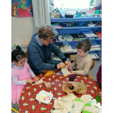
Baleadenn kontet/Balade contée
par
virginie le boulbin
|
J Avr, 2026
|
Accueil
,
Bilingue A
Bet oamp betek ar Stanco digwener a-benn ober
un emgav gant Yann Quere, ur c’honter. Evel ma
oa ket brav an amzer, plijadur ‘meump bet o