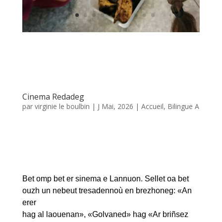
par
virginie le boulbin
|
J Mai, 2026
|
Accueil
,
Bilingue A
Bet omp bet er sinema e Lannuon. Sellet oa bet
ouzh un nebeut tresadennoù en brezhoneg: «An
erer
hag al laouenan», «Golvaned» hag «Ar briñsez
hag an eostig». Heuliet oa bet gant ur redadedig
hag ur pik nik. Plijus oa an devezh!
Nous sommes allés au cinéma pour assister à une
projection de 3 petits films «L’aigle et le roitelet»,
«Moineaux» et «La princesse et le rossignol».
Ensuite, nous avons participé à la Redadedig
(petite Redadeg) et mangé le pique nique. Cet
évènement s’est achevé par le chant collectif que