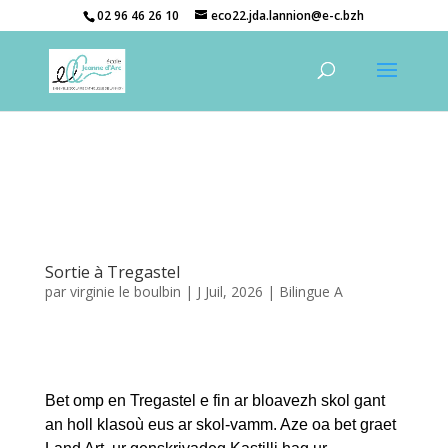
02 96 46 26 10
eco22.jda.lannion@e-c.bzh
Sortie à Tregastel
par
virginie le boulbin
|
J Juil, 2026
|
Bilingue A
Bet omp en Tregastel e fin ar bloavezh skol gant
an holl klasoù eus ar skol-vamm. Aze oa bet graet