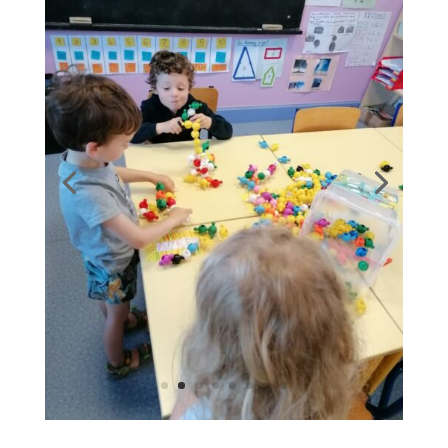
Mont-maez en Ekokreizenn – Sortie à
l’Écocentre
par
Ewen Le Gall
|
J Juin, 2026
|
Accueil
,
Bilingue B
,
Bilingue C