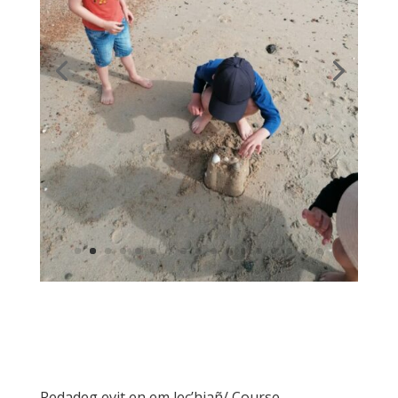
Redadeg evit en em lec’hiañ/ Course