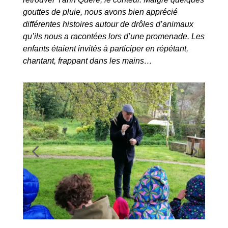
CM Bilingues : création d’un hôtel à insectes
par
Ewen Le Gall
|
J Avr, 2026
|
Accueil
,
Bilingue C
,
Découverte du monde