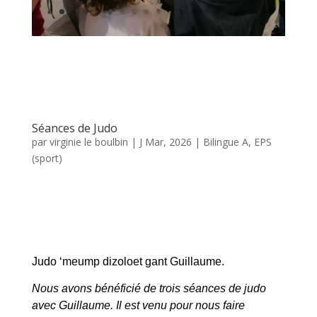
Séances de Judo
par
virginie le boulbin
|
J Mar, 2026
|
Bilingue A
,
EPS
(sport)
Judo ‘meump dizoloet gant Guillaume.
Nous avons bénéficié de trois séances de judo
avec Guillaume. Il est venu pour nous faire
découvrir ce sport, de façon ludique.
Nous avons découvert l’esprit du judo, sport
inventé par Jigoro Kano. La tenue s’appelle la
Judogi. Il faut toujours se saluer avant et après un
combat. Il nous a expliqué l’évolution de de la
couleur des ceintures et nous a parlé du code
moral du judo: la politesse, le courage, la sincérité,