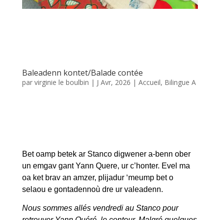
selaou e gontadennoù dre ur valeadenn.
Nous sommes allés vendredi au Stanco pour
retrouver Yann Quéré, le conteur. Malgré quelques
gouttes de pluie, nous avons bien apprécié
différentes histoires autour de drôles d’animaux
qu’ils nous a racontées lors d’une promenade. Les
enfants étaient invités à participer en répétant,
chantant, frappant dans les mains…