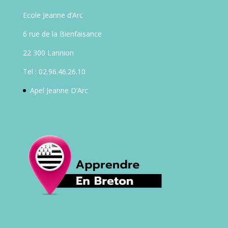
Ecole Jeanne d’Arc
6 rue de la Bienfaisance
22 300 Lannion
Tel : 02.96.46.26.10
Apel Jeanne D’Arc