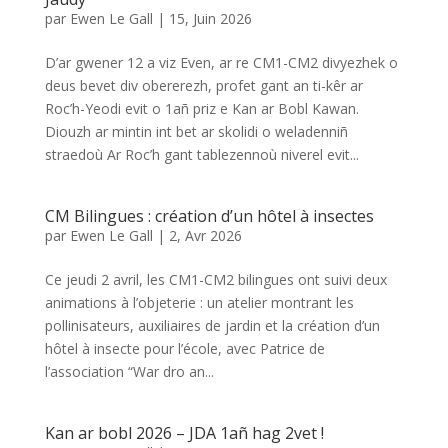
par
Ewen Le Gall
|
15, Juin 2026
D’ar gwener 12 a viz Even, ar re CM1-CM2 divyezhek o
deus bevet div obererezh, profet gant an ti-kêr ar
Roc’h-Yeodi evit o 1añ priz e Kan ar Bobl Kawan.
Diouzh ar mintin int bet ar skolidi o weladenniñ
straedoù Ar Roc’h gant tablezennoù niverel evit...
CM Bilingues : création d’un hôtel à insectes
par
Ewen Le Gall
|
2, Avr 2026
Ce jeudi 2 avril, les CM1-CM2 bilingues ont suivi deux
animations à l’objeterie : un atelier montrant les
pollinisateurs, auxiliaires de jardin et la création d’un
hôtel à insecte pour l’école, avec Patrice de
l’association “War dro an...
Kan ar bobl 2026 – JDA 1añ hag 2vet !