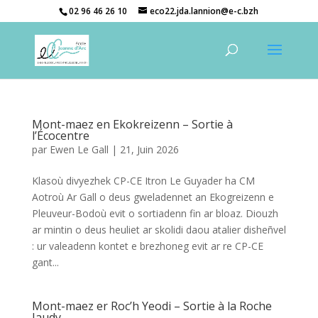
02 96 46 26 10
eco22.jda.lannion@e-c.bzh
Mont-maez en Ekokreizenn – Sortie à
l’Écocentre
par
Ewen Le Gall
|
21, Juin 2026
Klasoù divyezhek CP-CE Itron Le Guyader ha CM
Aotroù Ar Gall o deus gweladennet an Ekogreizenn e
Pleuveur-Bodoù evit o sortiadenn fin ar bloaz. Diouzh
ar mintin o deus heuliet ar skolidi daou atalier disheñvel
: ur valeadenn kontet e brezhoneg evit ar re CP-CE
gant...
Mont-maez er Roc’h Yeodi – Sortie à la Roche
Jaudy