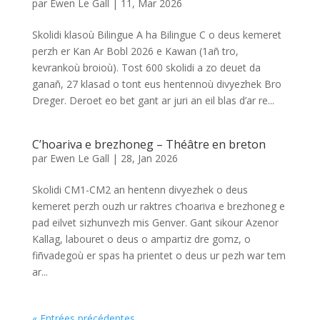
par
Ewen Le Gall
|
11, Mar 2026
Skolidi klasoù Bilingue A ha Bilingue C o deus kemeret
perzh er Kan Ar Bobl 2026 e Kawan (1añ tro,
kevrankoù broioù). Tost 600 skolidi a zo deuet da
ganañ, 27 klasad o tont eus hentennoù divyezhek Bro
Dreger. Deroet eo bet gant ar juri an eil blas d’ar re...
C’hoariva e brezhoneg – Théâtre en breton
par
Ewen Le Gall
|
28, Jan 2026
Skolidi CM1-CM2 an hentenn divyezhek o deus
kemeret perzh ouzh ur raktres c’hoariva e brezhoneg e
pad eilvet sizhunvezh mis Genver. Gant sikour Azenor
Kallag, labouret o deus o ampartiz dre gomz, o
fiñvadegoù er spas ha prientet o deus ur pezh war tem
ar...
« Entrées précédentes