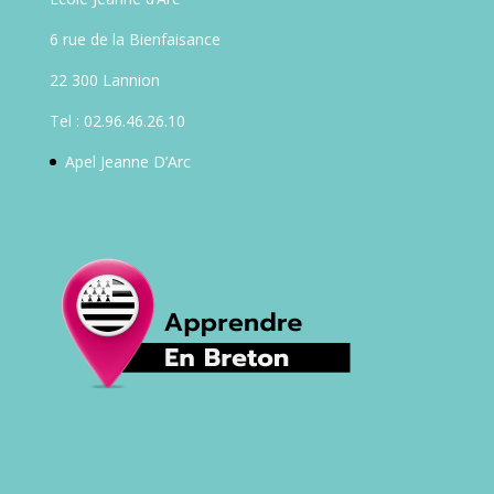
6 rue de la Bienfaisance
22 300 Lannion
Tel : 02.96.46.26.10
Apel Jeanne D’Arc