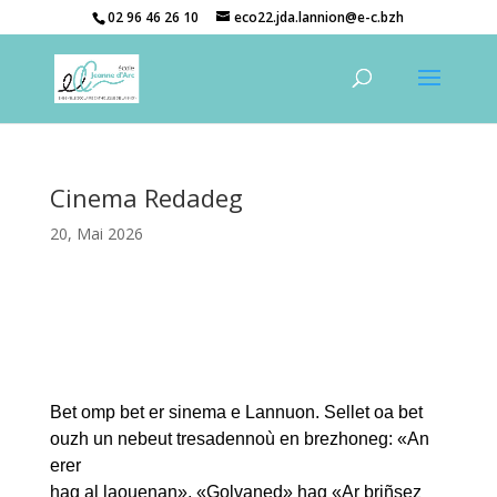
02 96 46 26 10
eco22.jda.lannion@e-c.bzh
Cinema Redadeg
20, Mai 2026
Bet omp bet er sinema e Lannuon. Sellet oa bet
ouzh un nebeut tresadennoù en brezhoneg: «An
erer
hag al laouenan», «Golvaned» hag «Ar briñsez