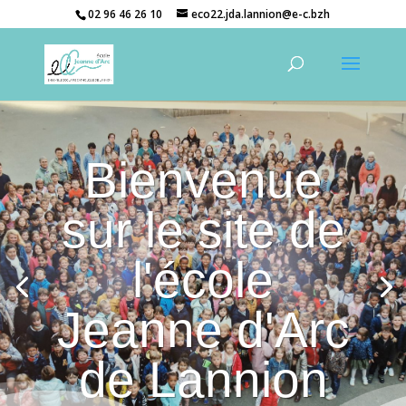
02 96 46 26 10
eco22.jda.lannion@e-c.bzh
Bienvenue
sur le site de
l'école
Jeanne d'Arc
de Lannion