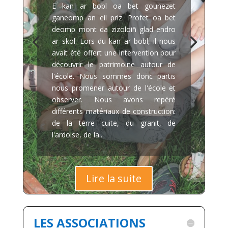
à l’école
Dans le cadre de l'école du dehors,
nous avons accueilli Matthieu du
sentier du son. Il est venu nous faire
découvrir les sons buissoniers. Nous
étions répartis par petits groupes,
chacun ayant une mission différente:
chercher des élèments de la nature
qui font du son lorsqu'on les frotte,
lorsqu'ils tombent, lorsqu'on les
frappe... Après une mise en commun,
nous avons fait un petit jeu de...
LES ASSOCIATIONS