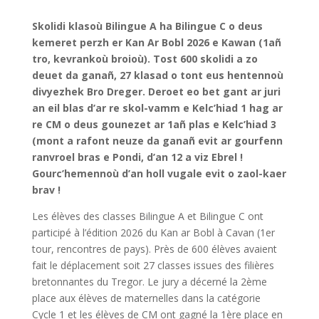
Skolidi klasoù Bilingue A ha Bilingue C o deus
kemeret perzh er Kan Ar Bobl 2026 e Kawan (1añ
tro, kevrankoù broioù). Tost 600 skolidi a zo
deuet da ganañ, 27 klasad o tont eus hentennoù
divyezhek Bro Dreger. Deroet eo bet gant ar juri
an eil blas d’ar re skol-vamm e Kelc’hiad 1 hag ar
re CM o deus gounezet ar 1añ plas e Kelc’hiad 3
(mont a rafont neuze da ganañ evit ar gourfenn
ranvroel bras e Pondi, d’an 12 a viz Ebrel !
Gourc’hemennoù d’an holl vugale evit o zaol-kaer
brav !
Les élèves des classes Bilingue A et Bilingue C ont
participé à l’édition 2026 du Kan ar Bobl à Cavan (1er
tour, rencontres de pays). Près de 600 élèves avaient
fait le déplacement soit 27 classes issues des filières
bretonnantes du Tregor. Le jury a décerné la 2ème
place aux élèves de maternelles dans la catégorie
Cycle 1 et les élèves de CM ont gagné la 1ère place en