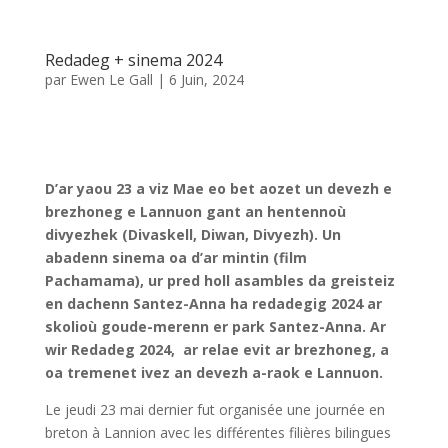
Redadeg + sinema 2024
par
Ewen Le Gall
|
6 Juin, 2024
D’ar yaou 23 a viz Mae eo bet aozet un devezh e
brezhoneg e Lannuon gant an hentennoù
divyezhek (Divaskell, Diwan, Divyezh). Un
abadenn sinema oa d’ar mintin (film
Pachamama), ur pred holl asambles da greisteiz
en dachenn Santez-Anna ha redadegig 2024 ar
skolioù goude-merenn er park Santez-Anna. Ar
wir Redadeg 2024, ar relae evit ar brezhoneg, a
oa tremenet ivez an devezh a-raok e Lannuon.
Le jeudi 23 mai dernier fut organisée une journée en
breton à Lannion avec les différentes filières bilingues