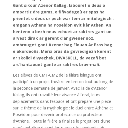
Gant sikour Azenor Kallag, labouret o deus o
ampartiz dre gomz, o fiñvadegoù er spas ha
prientet o deus ur pezh war tem ar mitologiezh :
emgann Athena ha Poseidon evit kêr Athen. An
hentenn a bezh neus echuet ar raktres gant un
arvest dirak ar gerent d’ar gwener noz,
ambrouget gant Azenor hag Elouan Ar Bras hag
e akordeoñs. Mersi bras da gevredigezh kerent
ar skolidi divyezhek, DIVASKELL, da vezañ bet
arc’hantaouet gante ar raktres brav-mañ.
Les élèves de CM1-CM2 de la filière bilingue ont
participé à un projet théâtre en breton tout au long de
la seconde semaine de janvier. Avec l’aide d’Azénor
Kallag, ils ont travaillé leur aisance à l’oral, leurs
déplacements dans l’espace et ont préparé une pièce
sur le thème de la mythologie : le duel entre Athéna et
Poséidon pour devenir protectrice ou protecteur
d’Athène. Toute la filière a finalisé le projet lors d’une
représentation devant les parents le vendredi soir,