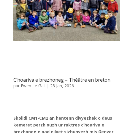
C’hoariva e brezhoneg – Théâtre en breton
par
Ewen Le Gall
|
28 Jan, 2026
Skolidi CM1-CM2 an hentenn divyezhek o deus
kemeret perzh ouzh ur raktres c’hoariva e
brezhoneg e pad eilvet sizhunvezh mis Genver.