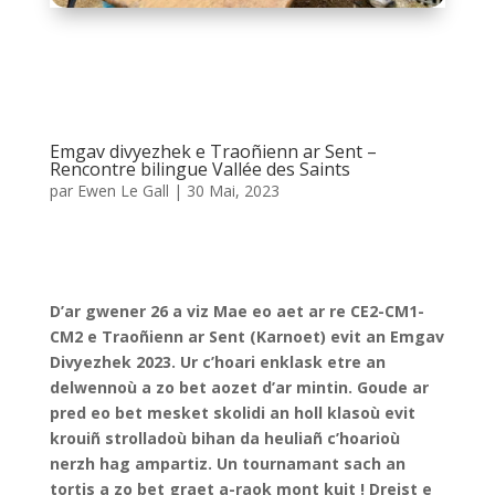
Emgav divyezhek e Traoñienn ar Sent –
Rencontre bilingue Vallée des Saints
par
Ewen Le Gall
|
30 Mai, 2023
D’ar gwener 26 a viz Mae eo aet ar re CE2-CM1-
CM2 e Traoñienn ar Sent (Karnoet) evit an Emgav
Divyezhek 2023. Ur c’hoari enklask etre an
delwennoù a zo bet aozet d’ar mintin. Goude ar
pred eo bet mesket skolidi an holl klasoù evit
krouiñ strolladoù bihan da heuliañ c’hoarioù
nerzh hag ampartiz. Un tournamant sach an
tortis a zo bet graet a-raok mont kuit ! Dreist e