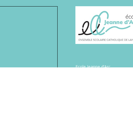
Ecole Jeanne d’Arc
6 rue de la Bienfaisance
22 300 Lannion
Tel : 02.96.46.26.10
Apel Jeanne D’Arc
cher une carte plus grande