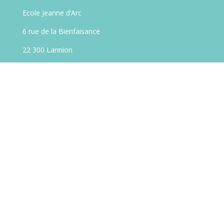
Ecole Jeanne d’Arc
6 rue de la Bienfaisance
22 300 Lannion
Tel : 02.96.46.26.10
Apel Jeanne D’Arc