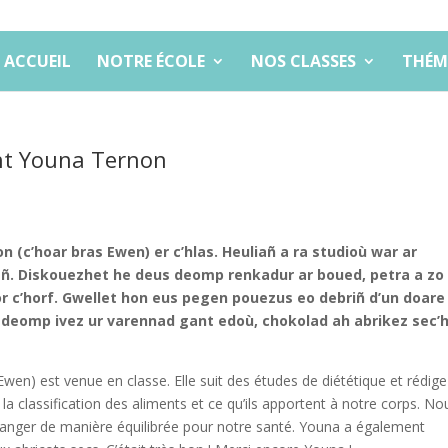
ACCUEIL
NOTRE ÉCOLE
NOS CLASSES
THÉM
nt Youna Ternon
n (c’hoar bras Ewen) er c’hlas. Heuliañ a ra studioù war ar
. Diskouezhet he deus deomp renkadur ar boued, petra a zo
hor c’horf. Gwellet hon eus pegen pouezus eo debriñ d’un doare
 deomp ivez ur varennad gant edoù, chokolad ah abrikez sec’h
Ewen) est venue en classe. Elle suit des études de diététique et rédige
a classification des aliments et ce qu’ils apportent à notre corps. No
manger de manière équilibrée pour notre santé. Youna a également