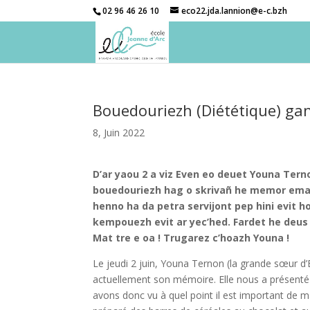
02 96 46 26 10
eco22.jda.lannion@e-c.bzh
Bouedouriezh (Diététique) ga
8, Juin 2022
D’ar yaou 2 a viz Even eo deuet Youna Terno
bouedouriezh hag o skrivañ he memor emañ
henno ha da petra servijont pep hini evit 
kempouezh evit ar yec’hed. Fardet he deus
Mat tre e oa !
Trugarez c’hoazh Youna !
Le jeudi 2 juin, Youna Ternon (la grande
sœur
d’
actuellement son mémoire. Elle nous a présenté l
avons donc vu à quel point il est important de 