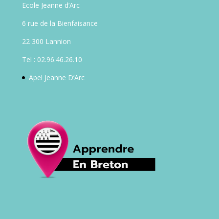
Ecole Jeanne d’Arc
6 rue de la Bienfaisance
22 300 Lannion
Tel : 02.96.46.26.10
Apel Jeanne D’Arc