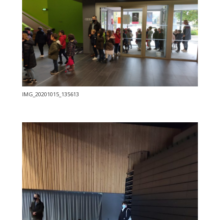
IMG_20201015_135613