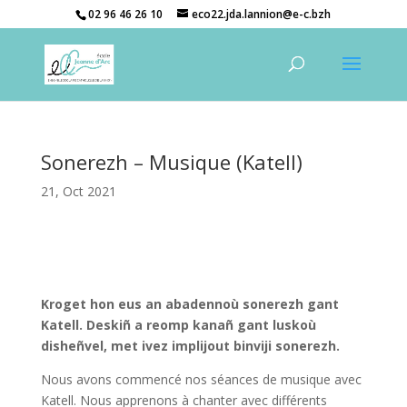
02 96 46 26 10
eco22.jda.lannion@e-c.bzh
Sonerezh – Musique (Katell)
21, Oct 2021
Kroget hon eus an abadennoù sonerezh gant
Katell. Deskiñ a reomp kanañ gant luskoù
disheñvel, met ivez implijout binviji sonerezh.
Nous avons commencé nos séances de musique avec
Katell. Nous apprenons à chanter avec différents