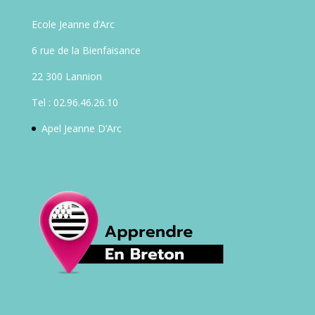
Ecole Jeanne d’Arc
6 rue de la Bienfaisance
22 300 Lannion
Tel : 02.96.46.26.10
Apel Jeanne D’Arc