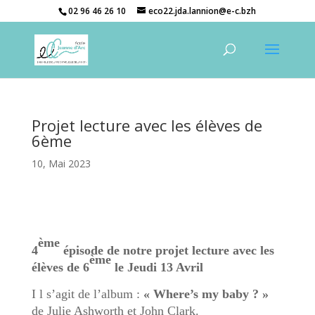
02 96 46 26 10
eco22.jda.lannion@e-c.bzh
Projet lecture avec les élèves de
6ème
10, Mai 2023
ème
4
épisode de notre projet lecture avec les
ème
élèves de 6
le Jeudi 13 Avril
I l s’agit de l’album :
« Where’s my baby ? »
de Julie Ashworth et John Clark.