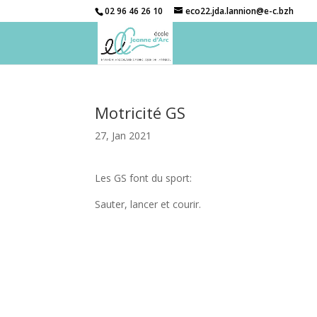
02 96 46 26 10
eco22.jda.lannion@e-c.bzh
Motricité GS
27, Jan 2021
Les GS font du sport:
Sauter, lancer et courir.