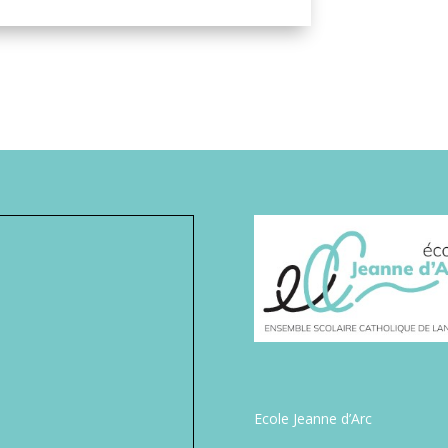
Ecole Jeanne d’Arc
6 rue de la Bienfaisance
22 300 Lannion
Tel : 02.96.46.26.10
Apel Jeanne D’Arc
cher une carte plus grande