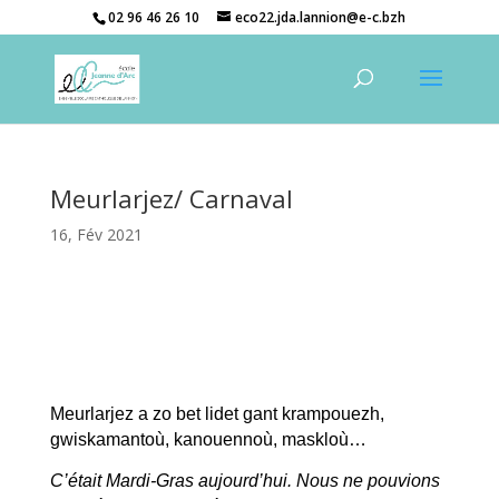
02 96 46 26 10
eco22.jda.lannion@e-c.bzh
Meurlarjez/ Carnaval
16, Fév 2021
Meurlarjez a zo bet lidet gant krampouezh,
gwiskamantoù, kanouennoù, maskloù…
C’était Mardi-Gras aujourd’hui. Nous ne pouvions