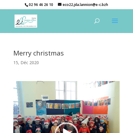
02 96 46 26 10
eco22.jda.lannion@e-c.bzh
Merry christmas
15, Déc 2020
Lecteur
vidéo