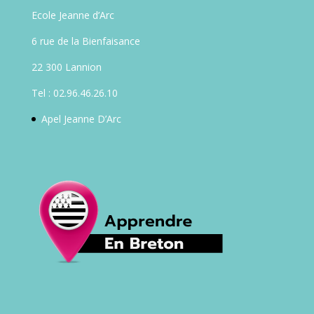
Ecole Jeanne d’Arc
6 rue de la Bienfaisance
22 300 Lannion
Tel : 02.96.46.26.10
Apel Jeanne D’Arc