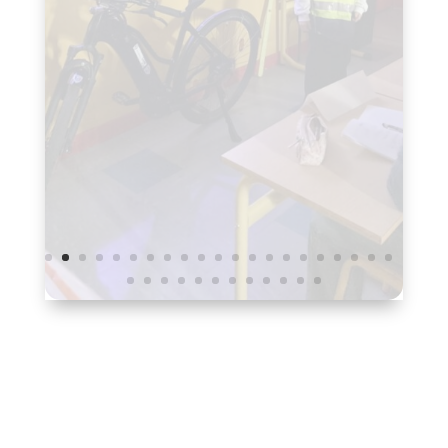
Articles récents
Sortie à Tregastel
Redadeg evit en em lec’hiañ/ Course d’orientation
Prix de Kan ar Bobl, intervention sur le patrimoine
Kreizenn ar son er skol/ Sentier du son à l’école
Intervention de la ludothèque
Mont-maez en Ekokreizenn – Sortie à l’Écocentre
Mont-maez er Roc’h Yeodi – Sortie à la Roche Jaudy
Intervention Valorys
Cinema Redadeg
Atelier tenue dérobée
Nos liens