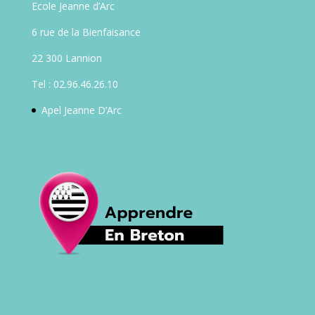
Ecole Jeanne d’Arc
6 rue de la Bienfaisance
22 300 Lannion
Tel : 02.96.46.26.10
Apel Jeanne D’Arc