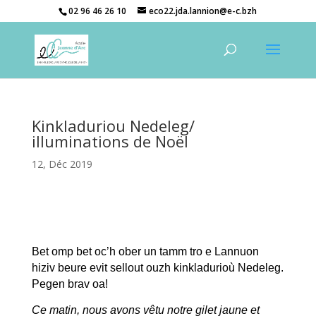
02 96 46 26 10
eco22.jda.lannion@e-c.bzh
Kinkladuriou Nedeleg/
illuminations de Noël
12, Déc 2019
Bet omp bet oc’h ober un tamm tro e Lannuon
hiziv beure evit sellout ouzh kinkladurioù Nedeleg.
Pegen brav oa!
Ce matin, nous avons vêtu notre gilet jaune et