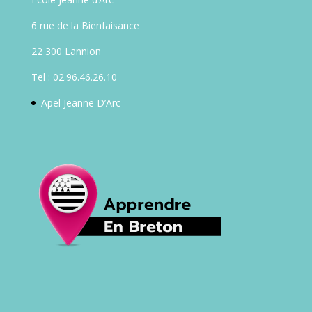
6 rue de la Bienfaisance
22 300 Lannion
Tel : 02.96.46.26.10
Apel Jeanne D’Arc