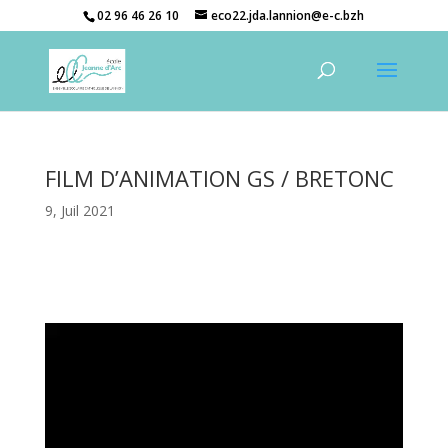
02 96 46 26 10
eco22.jda.lannion@e-c.bzh
FILM D’ANIMATION GS / BRETONC
9, Juil 2021