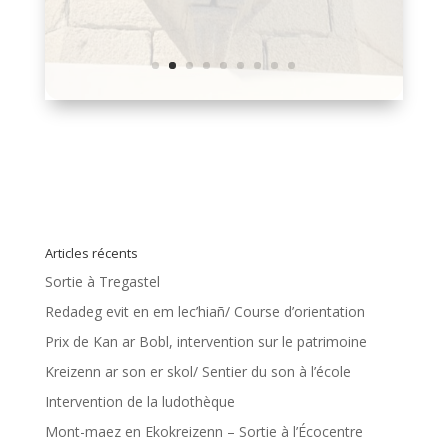
Articles récents
Sortie à Tregastel
Redadeg evit en em lec’hiañ/ Course d’orientation
Prix de Kan ar Bobl, intervention sur le patrimoine
Kreizenn ar son er skol/ Sentier du son à l’école
Intervention de la ludothèque
Mont-maez en Ekokreizenn – Sortie à l’Écocentre
Mont-maez er Roc’h Yeodi – Sortie à la Roche Jaudy
Intervention Valorys
Cinema Redadeg
Atelier tenue dérobée