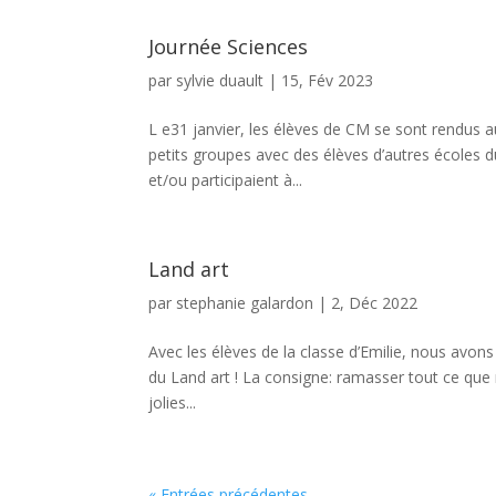
Journée Sciences
par
sylvie duault
|
15, Fév 2023
L e31 janvier, les élèves de CM se sont rendus au
petits groupes avec des élèves d’autres écoles 
et/ou participaient à...
Land art
par
stephanie galardon
|
2, Déc 2022
Avec les élèves de la classe d’Emilie, nous av
du Land art ! La consigne: ramasser tout ce que n
jolies...
« Entrées précédentes