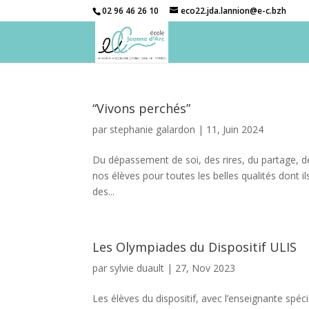
02 96 46 26 10
eco22.jda.lannion@e-c.bzh
“Vivons perchés”
par
stephanie galardon
|
11, Juin 2024
Du dépassement de soi, des rires, du partage, de
nos élèves pour toutes les belles qualités dont i
des...
Les Olympiades du Dispositif ULIS
par
sylvie duault
|
27, Nov 2023
Les élèves du dispositif, avec l’enseignante sp