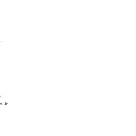
nt
ait
er de