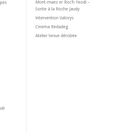
Mont-maez er Roc’h Yeodi –
ipes
Sortie à la Roche Jaudy
Intervention Valorys
Cinema Redadeg
Atelier tenue dérobée
lub