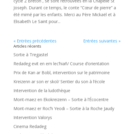
cycle 2 Breton , se sont retrouvées en la Chapelle St
Joseph. Durant ce temps, le conte “Cœur de pierre” a
été mimé par les enfants. Merci au Père Mickaël et à
Elisabeth Le Saint pour...
« Entrées précédentes
Entrées suivantes »
Articles récents
Sortie à Tregastel
Redadeg evit en em lec’hiañ/ Course d’orientation
Prix de Kan ar Bobl, intervention sur le patrimoine
Kreizenn ar son er skol/ Sentier du son à l’école
Intervention de la ludothèque
Mont-maez en Ekokreizenn – Sortie à l’Écocentre
Mont-maez er Roc’h Yeodi – Sortie à la Roche Jaudy
Intervention Valorys
Cinema Redadeg