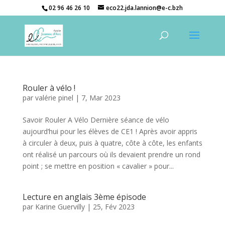
02 96 46 26 10
eco22.jda.lannion@e-c.bzh
Rouler à vélo !
par
valérie pinel
|
7, Mar 2023
Savoir Rouler A Vélo Dernière séance de vélo
aujourd’hui pour les élèves de CE1 ! Après avoir appris
à circuler à deux, puis à quatre, côte à côte, les enfants
ont réalisé un parcours où ils devaient prendre un rond
point ; se mettre en position « cavalier » pour...
Lecture en anglais 3ème épisode
par
Karine Guervilly
|
25, Fév 2023